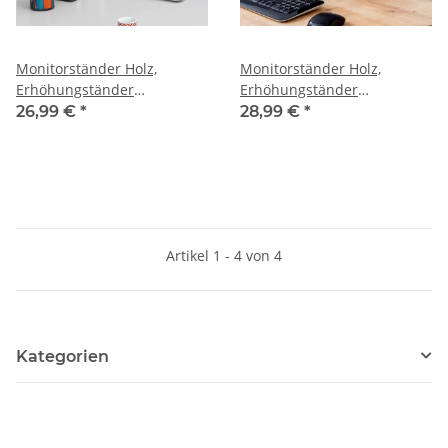
Monitorständer Holz,
Monitorständer Holz,
Erhöhungständer
Erhöhungständer
(50x27x10,5h, Grau Dekor)
(50x27x10,5h, Saphir Eiche
26,99 €
*
28,99 €
*
Dekor)
Artikel 1 - 4 von 4
Kategorien