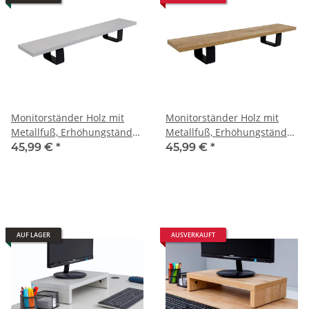
Monitorständer Holz mit
Monitorständer Holz mit
Metallfuß, Erhöhungständer
Metallfuß, Erhöhungständer
(105x20x14h, Grau Dekor)
(105x20x14h, Saphir Eiche
45,99 €
*
45,99 €
*
Dekor)
AUF LAGER
AUSVERKAUFT