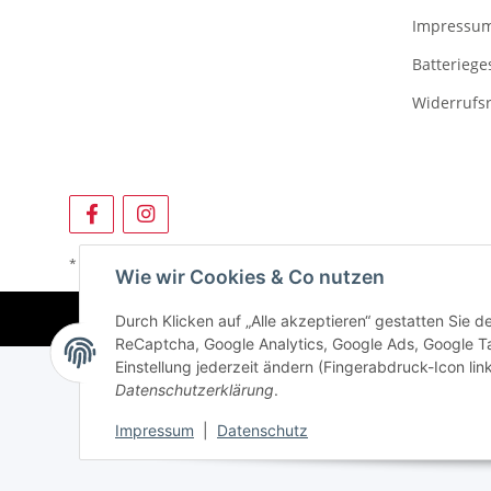
Impressu
Batteriege
Widerrufs
* Alle Preise inkl. gesetzlicher USt., zzgl.
Versand
Wie wir Cookies & Co nutzen
© F
Durch Klicken auf „Alle akzeptieren“ gestatten Sie 
ReCaptcha, Google Analytics, Google Ads, Google 
Einstellung jederzeit ändern (Fingerabdruck-Icon link
Datenschutzerklärung
.
Impressum
|
Datenschutz