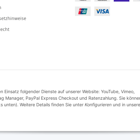
m
setzhinweise
recht
urni24 GmbH · DE-46446 Emmerich am Rhein
den Einsatz folgender Dienste auf unserer Website: YouTube, Vimeo,
Tag Manager, PayPal Express Checkout und Ratenzahlung. Sie könne
s unten). Weitere Details finden Sie unter
Konfigurieren
und in unsere