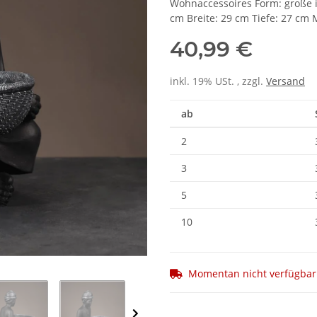
Wohnaccessoires Form: große i
cm Breite: 29 cm Tiefe: 27 cm M
40,99 €
inkl. 19% USt. , zzgl.
Versand
ab
2
3
5
10
Momentan nicht verfügbar