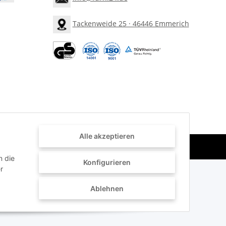
Tackenweide 25 · 46446 Emmerich
Alle akzeptieren
Powered by
JTL-Shop
n die
Konfigurieren
r
Ablehnen