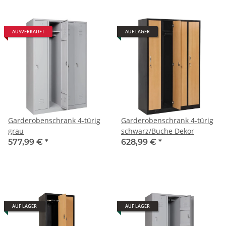
AUSVERKAUFT
AUF LAGER
Garderobenschrank 4-türig
Garderobenschrank 4-türig
grau
schwarz/Buche Dekor
577,99 €
*
628,99 €
*
AUF LAGER
AUF LAGER