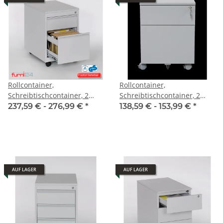
Rollcontainer,
Rollcontainer,
Schreibtischcontainer, 2
Schreibtischcontainer, 2
Schübe
Schübe
237,59 € -
276,99 €
*
138,59 € -
153,99 €
*
AUF LAGER
AUF LAGER